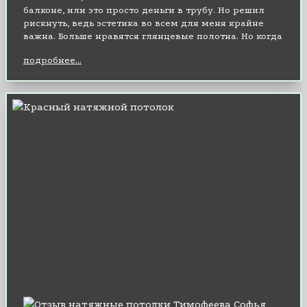
балконе, или это просто деньги в трубу. Но решил
рискнуть, ведь эстетика во всем для меня крайне
важна. Больше нравятся глянцевые полотна. Но когда
обратился с заказом, специалисты посоветовали
подробнее...
тканевый вариант, потому, что балкон
неотапливаемый. Спасибо за дельный совет, третий
год стоит – ни деформаций, ни потери цвета, даже
воду удерживал, когда сверху затопили.
Задумываюсь теперь о натяжном потолке в ванную.