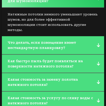
для шумоизоляции?
Натяжные потолки немного уменьшают уровень
шумов, но для более эффективной
шумоизоляции стоит использовать другие
методы.
Что делать, если помещение имеет
нестандартную планировку?
Одним из преимуществ натяжных потолков
Как быстро пыль будет появляться на
является возможность подстроить полотно под
поверхности натяжного потолка?
любую форму помещения.
Сложно дать ответ на этот вопрос, поскольку все
Какая стоимость за замену полотна
зависит от типа помещения и его
натяжного потолка?
месторасположения. Если пользователь заметит
какие-то загрязнения, то он сможет убрать их
Стоимость за данную услугу начинается от 3000
самостоятельно.
Какая стоимость за услугу по сливу воды с
тыс руб.
натяжного потолка?