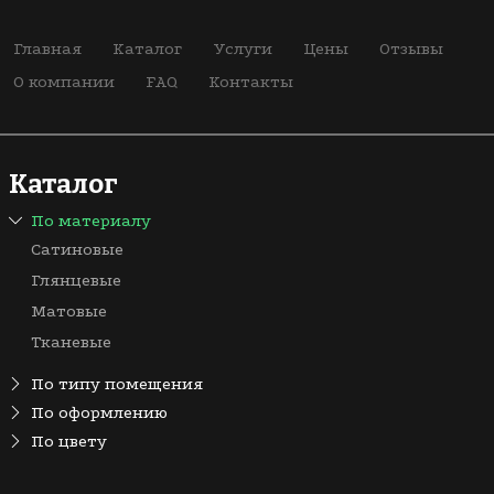
Главная
Каталог
Услуги
Цены
Отзывы
О компании
FAQ
Контакты
Каталог
По материалу
Сатиновые
Глянцевые
Матовые
Тканевые
По типу помещения
На кухню
По оформлению
Одноуровневые
По цвету
В прихожую
Зеленые
Зеркальные
Для дачи