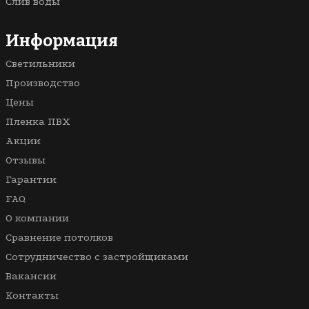
Слив воды
3D
В ванную
Многоуровневые
В комнату
Информация
Со световыми линиями
Светильники
С рисунком
Производство
Цены
Пленка ПВХ
Акции
Отзывы
Гарантии
FAQ
О компании
Сравнение потолков
Сотрудничество с застройщиками
Вакансии
Контакты