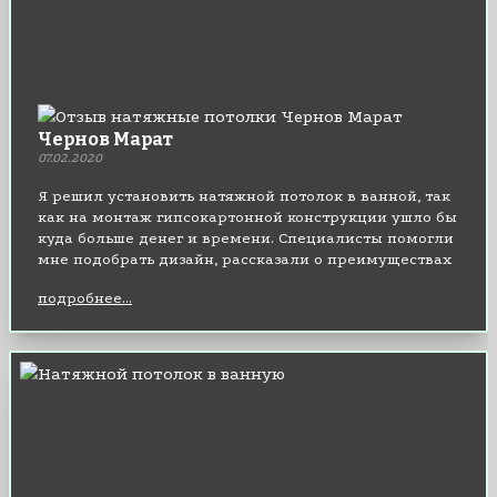
Чернов Марат
07.02.2020
Я решил установить натяжной потолок в ванной, так
как на монтаж гипсокартонной конструкции ушло бы
куда больше денег и времени. Специалисты помогли
мне подобрать дизайн, рассказали о преимуществах
полотен – и я остался доволен своим выбором.
подробнее...
Смело рекомендую!