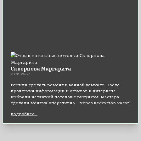
Скворцова Маргарита
23.01.2020
Решили сделать ремонт в ванной комнате. После
прочтения информации и отзывов в интернете
выбрали натяжной потолок с рисунком. Мастера
сделали монтаж оперативно – через несколько часов
потолочная поверхность выглядела очень красиво.
подробнее...
Теперь выполнять гигиенические процедуры
вдвойне приятно.