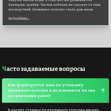
бактерии, грибки. Частая побелка не спасает от этих
последствий. Натяжное полотно стало для меня
спасением. Мало того, что скрыло все
подробнее...
нелицеприятные места на потолке, так еще и
красиво стало. Протираю тряпкой и чистота. А
блестящая поверхность (выбрала глянцевую пленку)
добавила объема маленькому помещению санузла.
Часто задаваемые вопросы
Как формируется цена на установку
натяжного потолка и не изменится ли она
по окончании работ?
В расчет стоимости натяжного потолка входит