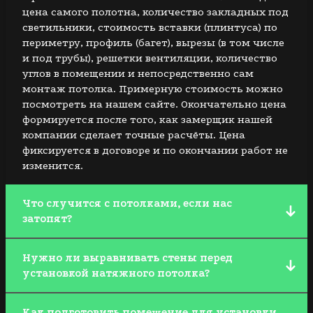
цена самого полотна, количество закладных под
светильники, стоимость вставки (плинтуса) по
периметру, профиль (багет), вырезы (в том числе
и под трубы), решетки вентиляции, количество
углов в помещении и непосредственно сам
монтаж потолка. Примерную стоимость можно
посмотреть на нашем сайте. Окончательно цена
формируется после того, как замерщик нашей
компании сделает точные расчёты. Цена
фиксируется в договоре и по окончании работ не
изменится.
Что случится с потолками, если нас
затопят?
Наши потолки выдерживают до 100 л. воды на
Нужно ли выравнивать стены перед
квадратный метр. Это спасёт ваш ремонт в
установкой натяжного потолка?
случае затопления сверху. Если это произойдёт,
просто позвоните нам. Наша бригада приедет и
Необязательно. Однако, чем ровнее стены, тем
устранит проблему совершенно бесплатно.
Как подготовить помещение для установки