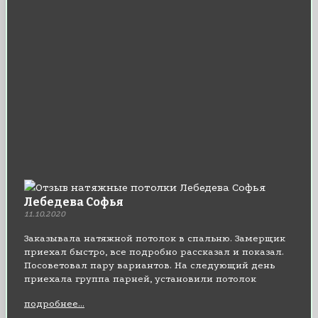
Лебедева Софья
11.10.2020
Заказывала натяжной потолок в спальню. Замерщик
приехал быстро, все подробно рассказал и показал.
Посоветовал пару вариантов. На следующий день
приехала группа парней, установили потолок
буквально за пару часов. Мусора практически не
подробнее...
было. Результатом очень довольна.