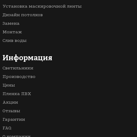
Розовые
Фактурные с тиснением и узором
На балкон / на лоджию
Установка маскировочной ленты
Черные
Парящие
В санузел (туалет)
Дизайн потолков
Звездное небо
Для коттеджа
Замена
Светопрозрачные
В спальню
Монтаж
Кривые линии
Для бассейна
Слив воды
3D
В ванную
Многоуровневые
В комнату
Информация
Со световыми линиями
Светильники
С рисунком
Производство
Цены
Пленка ПВХ
Акции
Отзывы
Гарантии
FAQ
О компании