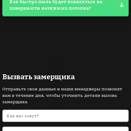
Как быстро пыль будет появляться на
обеспечить доступ к стенам по периметру
поверхности натяжного потолка?
помещения и убрать (закрыть защитной
плёнкой) мелкие детали интерьера и мебель.
Сложно дать ответ на этот вопрос, поскольку все
зависит от типа помещения и его
месторасположения. Если пользователь заметит
какие-то загрязнения, то он сможет убрать их
самостоятельно.
Вызвать замерщика
Отправьте свои данные и наши менеджеры позвонят
вам в течение дня, чтобы уточнить детали вызова
замерщика