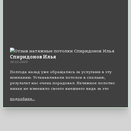
Спиридонов Илья
16.12.2020
Полгода назад уже обращались за услугами в эту
компанию. Устанавливали потолок в спальню,
результат нас очень порадовал. Натяжное полотно
никак не изменило своего внешнего вида за это
время. Два дня назад решили установить такой же
подробнее...
потолок, но уже в кухне. Монтажники и оператор
были все также вежливые, поинтересовались
личными предпочтениями и посоветовали несколько
своих вариантов. Установка потолка была выполнена
быстро. К качеству материала и цены нареканий нет,
все отлично. Рекомендую!