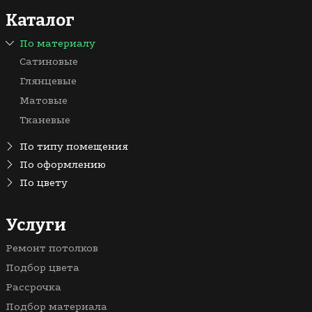
Каталог
По материалу
Сатиновые
Глянцевые
Матовые
Тканевые
По типу помещения
На кухню
По оформлению
Одноуровневые
По цвету
В прихожую
Зеленые
Зеркальные
Для дачи
Белые
Услуги
С трековыми светильниками
В гостиную
Бежевые
Бесшовные
В зал
Ремонт потолков
Синие
Двухуровневые
В коридор
Подбор цвета
Голубые
С фотопечатью
Для офиса
Рассрочка
Красные
С подсветкой
В детскую
Подбор материала