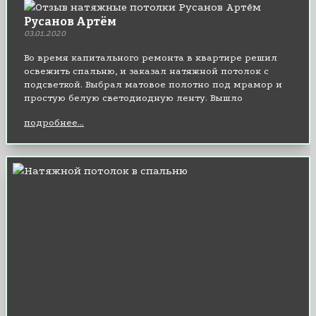
Русанов Артём
03.01.2020
Во время капитального ремонта в квартире решил
освежить спальню, и заказал натяжной потолок с
подсветкой. Выбрал матовое полотно под мрамор и
простую белую светодиодную ленту. Вышло
оригинально, мне понравилось. В спальне стало
подробнее...
гораздо уютнее.