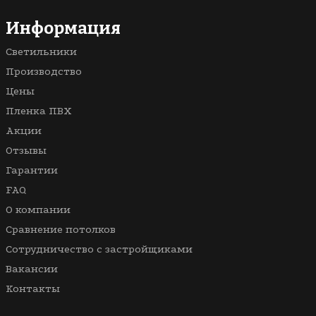
3D
В ванную
Многоуровневые
В комнату
Информация
Со световыми линиями
Светильники
С рисунком
Производство
Цены
Пленка ПВХ
Акции
Отзывы
Гарантии
FAQ
О компании
Сравнение потолков
Сотрудничество с застройщиками
Вакансии
Контакты