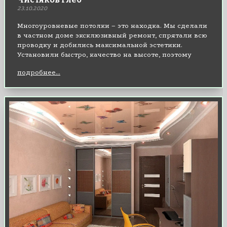
23.10.2020
Многоуровневые потолки – это находка. Мы сделали
в частном доме эксклюзивный ремонт, спрятали всю
проводку и добились максимальной эстетики.
Установили быстро, качество на высоте, поэтому
всем советую воспользоваться услугами именно этой
подробнее...
компании.