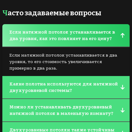
Часто задаваемые вопросы
Если натяжной потолок устанавливается в
два уровня, как это повлияет на его цену?
Если натяжной потолок устанавливается в два
уровня, то его стоимость увеличивается
примерно в два раза.
Какие полотна используются для натяжной
двухуровневой системы?
Ограничений в выборе полотен нет, это может
Можно ли устанавливать двухуровневый
быть как ПВХ-пленка, так и тканевые покрытия.
натяжной потолок в маленькую комнату?
Единственное, что нужно учесть, для потолка со
светодиодной подсветкой, которая будет
Здесь в большей степени важна не сама площадь
установлена за полотном, важно, чтобы оно
Двухуровневые потолки также устойчивы
помещения, как его высота. Если высота