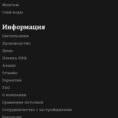
Светопрозрачные
В спальню
Монтаж
Кривые линии
Для бассейна
Слив воды
3D
В ванную
Многоуровневые
В комнату
Информация
Со световыми линиями
Светильники
С рисунком
Производство
Цены
Пленка ПВХ
Акции
Отзывы
Гарантии
FAQ
О компании
Сравнение потолков
Сотрудничество с застройщиками
Вакансии