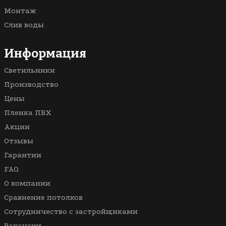
Светопрозрачные
В спальню
Монтаж
Кривые линии
Для бассейна
Слив воды
3D
В ванную
Многоуровневые
В комнату
Информация
Со световыми линиями
Светильники
С рисунком
Производство
Цены
Пленка ПВХ
Акции
Отзывы
Гарантии
FAQ
О компании
Сравнение потолков
Сотрудничество с застройщиками
Вакансии