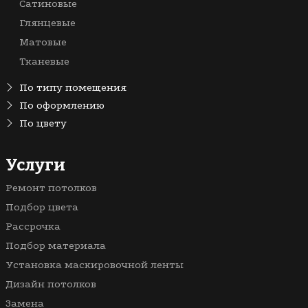
Сатиновые
Глянцевые
Матовые
Тканевые
По типу помещения
На кухню
По оформлению
Одноуровневые
По цвету
В прихожую
Зеленые
Зеркальные
Для дачи
Белые
Услуги
С трековыми светильниками
В гостиную
Бежевые
Бесшовные
В зал
Ремонт потолков
Синие
Двухуровневые
В коридор
Подбор цвета
Голубые
С фотопечатью
Для офиса
Рассрочка
Красные
С подсветкой
В детскую
Подбор материала
Розовые
Фактурные с тиснением и узором
На балкон / на лоджию
Установка маскировочной ленты
Черные
Парящие
В санузел (туалет)
Дизайн потолков
Звездное небо
Для коттеджа
Замена